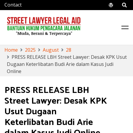
Wo
Rdp
Res
S
Street Lawyer
Street Lawyer
S
Home
2025
August
28
k
PRESS RELEASE LBH Street Lawyer: Desak KPK Usut
i
Dugaan Keterlibatan Budi Arie dalam Kasus Judi
p
Online
t
o
PRESS RELEASE LBH
c
Street Lawyer: Desak KPK
o
n
Usut Dugaan
t
Keterlibatan Budi Arie
e
n