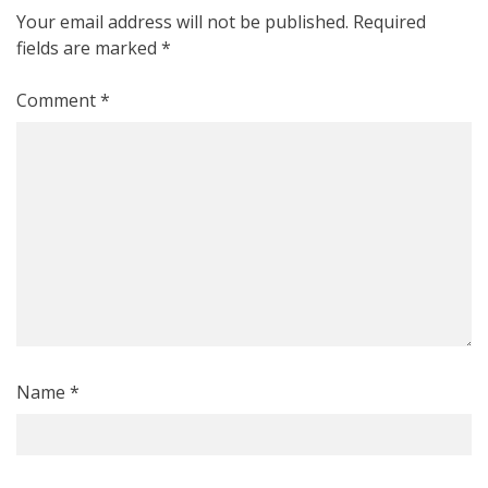
a
Your email address will not be published.
Required
fields are marked
*
v
i
Comment
*
g
a
t
i
o
n
Name
*