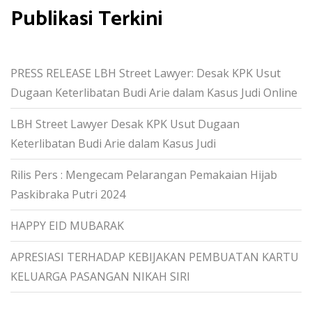
Publikasi Terkini
r
c
h
f
PRESS RELEASE LBH Street Lawyer: Desak KPK Usut
o
Dugaan Keterlibatan Budi Arie dalam Kasus Judi Online
r
:
LBH Street Lawyer Desak KPK Usut Dugaan
Keterlibatan Budi Arie dalam Kasus Judi
Rilis Pers : Mengecam Pelarangan Pemakaian Hijab
Paskibraka Putri 2024
HAPPY EID MUBARAK
APRESIASI TERHADAP KEBIJAKAN PEMBUATAN KARTU
KELUARGA PASANGAN NIKAH SIRI