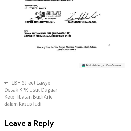
P
LBH Street Lawyer
Desak KPK Usut Dugaan
o
Keterlibatan Budi Arie
s
dalam Kasus Judi
t
Leave a Reply
n